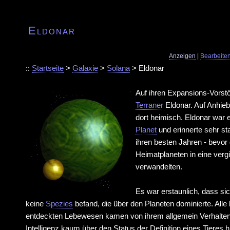
Eldonar
Anzeigen
|
Bearbeite
::
Startseite
>
Galaxie
>
Solana
> Eldonar
Auf ihren Expansions-Vorstö
Terraner
Eldonar. Auf Anhieb 
dort heimisch. Eldonar war e
Planet
und erinnerte sehr st
ihren besten Jahren - bevor 
Heimatplaneten in eine vergi
verwandelten.
Es war erstaunlich, dass si
keine
Spezies
befand, die über den Planeten dominierte. Alle 
entdeckten Lebewesen kamen von ihrem allgemein Verhalten
Intelligenz kaum über den Status der Definition eines Tieres 